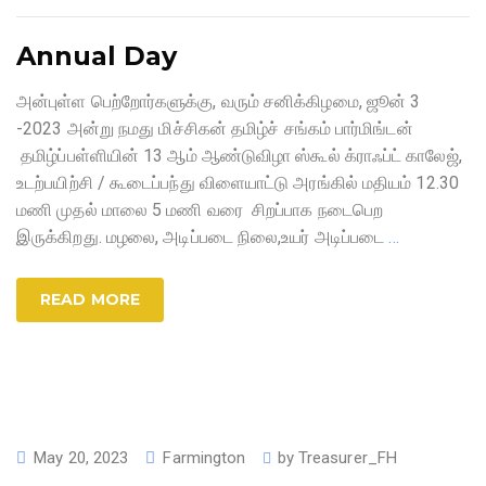
Annual Day
அன்புள்ள பெற்றோர்களுக்கு, வரும் சனிக்கிழமை, ஜூன் 3
-2023 அன்று நமது மிச்சிகன் தமிழ்ச் சங்கம் பார்மிங்டன்
தமிழ்ப்பள்ளியின் 13 ஆம் ஆண்டுவிழா ஸ்கூல் க்ராஃப்ட் காலேஜ்,
உடற்பயிற்சி / கூடைப்பந்து விளையாட்டு அரங்கில் மதியம் 12.30
மணி முதல் மாலை 5 மணி வரை சிறப்பாக நடைபெற
இருக்கிறது. மழலை, அடிப்படை நிலை,உயர் அடிப்படை
…
READ MORE
May 20, 2023
Farmington
by
Treasurer_FH