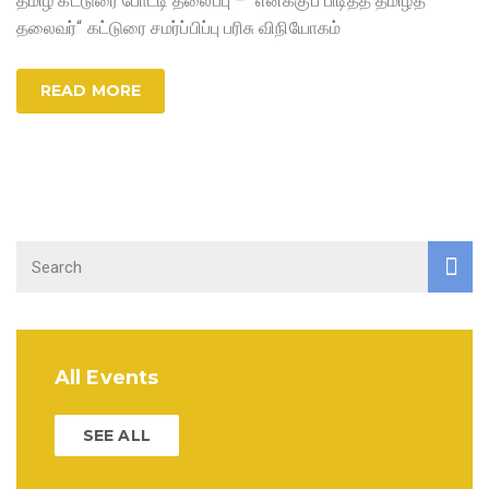
தமிழ் கட்டுரை போட்டி தலைப்பு – “எனக்குப் பிடித்த தமிழ்த்
தலைவர்“ கட்டுரை சமர்ப்பிப்பு பரிசு விநியோகம்
READ MORE
All Events
SEE ALL